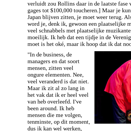
verluidt zou Rollins daar in de laatste fas
gages tot $100,000 toucheren.] Maar je kun
Japan blijven zitten, je moet weer terug. Al
word je, denk ik, gewoon een plaatselijke 
veel schnabbels met plaatselijke muzikanten
moeilijk. Ik heb dat een tijdje in de Vereni
moet is het oké, maar ik hoop dat ik dat no
"In de business, de
managers en dat soort
mensen, zitten veel
ongure elementen. Nee,
veel veranderd is dat niet.
Maar ik zit al zo lang in
het vak dat ik er heel veel
van heb overleefd. I've
been around. Ik heb
mensen die me volgen,
tenminste, op dit moment,
dus ik kan wel werken,