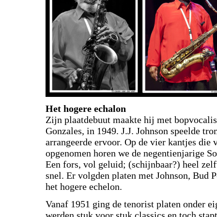
Het hogere echalon
Zijn plaatdebuut maakte hij met bopvocalis
Gonzales, in 1949. J.J. Johnson speelde tr
arrangeerde ervoor. Op de vier kantjes die
opgenomen horen we de negentienjarige Sonn
Een fors, vol geluid; (schijnbaar?) heel ze
snel. Er volgden platen met Johnson, Bud P
het hogere echelon.
Vanaf 1951 ging de tenorist platen onder 
werden stuk voor stuk classics en toch stapt