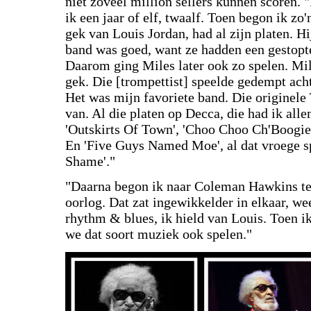
niet zoveel million sellers kunnen scoren. 
ik een jaar of elf, twaalf. Toen begon ik zo'
gek van Louis Jordan, had al zijn platen. Hi
band was goed, want ze hadden een gestopt
Daarom ging Miles later ook zo spelen. Mi
gek. Die [trompettist] speelde gedempt ach
Het was mijn favoriete band. Die originele
van. Al die platen op Decca, die had ik all
'Outskirts Of Town', 'Choo Choo Ch'Boogie'
En 'Five Guys Named Moe', al dat vroege 
Shame'."
"Daarna begon ik naar Coleman Hawkins te l
oorlog. Dat zat ingewikkelder in elkaar, we
rhythm & blues, ik hield van Louis. Toen 
we dat soort muziek ook spelen."