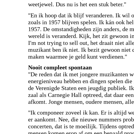
weetjewel. Dus nu is het een stuk beter."
"En ik hoop dat ik blijf veranderen. Ik wil 
zoals in 1957 blijven spelen. Ik kán ook hel
1957. De omstandigheden zijn anders, de m
wereld is veranderd. Kijk, het zit gewoon in
I'm not trying to sell out, het draait niet a
muzikant ben ik niet. Ik bezit gewoon niet
maken waarmee je geld kunt verdienen."
Nooit compleet spontaan
"De reden dat ik met jongere muzikanten w
energieniveau hebben en dingen spelen die z
de Verenigde Staten een jeugdig publiek. Ik
zaal als Carnegie Hall optreed, dat daar een
afkomt. Jonge mensen, oudere mensen, alle
"Ik componeer zoveel ik kan. Er is altijd 
er aankomt. Nee, die nieuwe nummers probee
concerten, dat is te moeilijk. Tijdens optr
mensen komen erop af om een bepaald prog