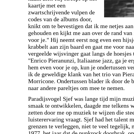
kaartje met een
zwartschrijvende vulpen de
codes van de albums door,
knikt om te bevestigen dat ik me netjes aan
gehouden en kijkt me aan over de rand van zi
voor je." Hij neemt eerst nog even een hijs
krabbelt aan zijn baard en gaat me voor na
vergeelde wijsvinger gaat langs de hoesjes t
"Enrico Pieranunzi, Italiaanse jazz, ga je e
hem even voor je op, kun je ondertussen ve
ik de geweldige klank van het trio van Pie
Morricone. Ondertussen blader ik door de 
naar andere pareltjes om mee te nemen.
Paradijsvogel Sjef was lange tijd mijn muz
smaak te ontwikkelen, daagde me telkens we
zetten door me op muziek te wijzen die st
luisterervaring vraagt. Sjef had het talent
grenzen te verleggen, niet te veel tegelijk,
1977, het jaar dat de punkrock doorbrak, op