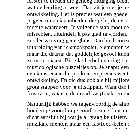
lesstof te bieden die genoeg uitdaging bied
wat de leerling al weet. Dan zit je met je l
ontwikkeling. Het is precies wat een goede
je geen muziek aanbieden die je bij de eers
moeite waardeert. Je volgende stap moet e
misschien, uiteindelijk pas glad te worden.
zonder wrijving geen glans. Dan biedt muzi
uitbreiding van je smaakpalet, elementen w
maar die daarna dat goddelijke gevoel kunn
zo mooi maakt. Bij elke herbeluistering hoo
muzicologische puzzeltjes op. Je snapt: ee
een kunstenaar die jou kent en precies weet
ontwikkeling. En die dus ook als hij mijlenv
grote stappen voor je uitstippelt. Want dan
frustratie, waar je de draad kwijtraakt en ni
Natuurlijk hebben we tegenwoordig de algo
houden je vooral in je comfortzone door mu
dicht aansluit bij wat je al graag beluistert.
muzikale mentor, maar een fastfood-keten d