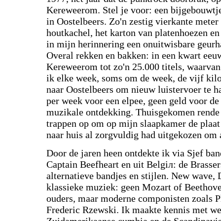
Kereweerom. Stel je voor: een bijgebouwtje
in Oostelbeers. Zo'n zestig vierkante mete
houtkachel, het karton van platenhoezen en
in mijn herinnering een onuitwisbare geurh
Overal rekken en bakken: in een kwart eeuw
Kereweerom tot zo'n 25.000 titels, waarvan 4
ik elke week, soms om de week, de vijf kil
naar Oostelbeers om nieuw luistervoer te ha
per week voor een elpee, geen geld voor de
muzikale ontdekking. Thuisgekomen rende i
trappen op om op mijn slaapkamer de plaat 
naar huis al zorgvuldig had uitgekozen om a
Door de jaren heen ontdekte ik via Sjef ba
Captain Beefheart en uit Belgiл: de Brasser
alternatieve bandjes en stijlen. New wave,
klassieke muziek: geen Mozart of Beethoven
ouders, maar moderne componisten zoals P
Frederic Rzewski. Ik maakte kennis met we
Zuidamerikaanse cumbia en de Scandinavis