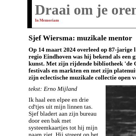
Draai om je ore
In Memoriam
Sjef Wiersma: muzikale mentor
Op 14 maart 2024 overleed op 87-jarige l
regio Eindhoven was hij bekend als een 
kunst. Met zijn rijdende bibliotheek 'de
festivals en markten en met zijn platenu
zijn eclectische muzikale collectie open 
tekst: Erno Mijland
Ik haal een elpee en drie
cd'tjes uit mijn linnen tas.
Sjef bladert aan zijn bureau
door een bak met
systeemkaartjes tot hij mijn
naam ziet. Hij streept op het