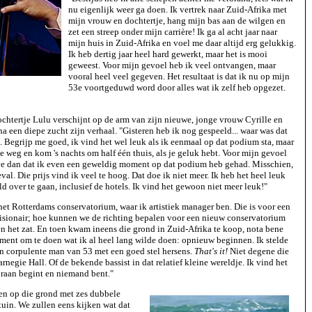
nu eigenlijk weer ga doen. Ik vertrek naar Zuid-Afrika met
mijn vrouw en dochtertje, hang mijn bas aan de wilgen en
zet een streep onder mijn carrière! Ik ga al acht jaar naar
mijn huis in Zuid-Afrika en voel me daar altijd erg gelukkig.
Ik heb dertig jaar heel hard gewerkt, maar het is mooi
geweest. Voor mijn gevoel heb ik veel ontvangen, maar
vooral heel veel gegeven. Het resultaat is dat ik nu op mijn
53e voortgeduwd word door alles wat ik zelf heb opgezet.
chtertje Lulu verschijnt op de arm van zijn nieuwe, jonge vrouw Cyrille en
na een diepe zucht zijn verhaal. "Gisteren heb ik nog gespeeld... waar was dat
. Begrijp me goed, ik vind het wel leuk als ik eenmaal op dat podium sta, maar
ie weg en kom 's nachts om half één thuis, als je geluk hebt. Voor mijn gevoel
ve dan dat ik even een geweldig moment op dat podium heb gehad. Misschien,
val. Die prijs vind ik veel te hoog. Dat doe ik niet meer. Ik heb het heel leuk
 over te gaan, inclusief de hotels. Ik vind het gewoon niet meer leuk!"
 het Rotterdams conservatorium, waar ik artistiek manager ben. Die is voor een
visionair; hoe kunnen we de richting bepalen voor een nieuw conservatorium
n het zat. En toen kwam ineens die grond in Zuid-Afrika te koop, nota bene
ment om te doen wat ik al heel lang wilde doen: opnieuw beginnen. Ik stelde
en corpulente man van 53 met een goed stel hersens.
That's it!
Niet degene die
negie Hall. Of de bekende bassist in dat relatief kleine wereldje. Ik vind het
oraan begint en niemand bent."
n op die grond met zes dubbele
uin. We zullen eens kijken wat dat