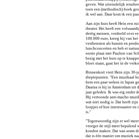
geven. Wat uiteindelijk resultee
toen een (methodisch) boek ge
ik wel aan. Daar kom ik een paar
Aan zijn huis heeft Hein een ru
theater. Het heeft een volwaardi
dertig mensen, verdeeld over een
100.000 euro, kreeg hij van het
verdiensten als bassist en produ
lunchconcerten en heb er natuur
eerste plaat met Paulien van Sc
bezig met het huis op te knappe
bloei staan, gaat het in de verk
Binnenkort viert Hein zijn 30-ja
dieptepunten. "Een muzikaal hoo
hem een paar weken in Japan gew
Daarna is hij in Amsterdam uit 
jaar geleden. Ik was erg onder
Hij vertoonde anti-macho muzika
wat niet nodig is. Dat heeft zijn
loopjes of hoe interessanter en 
is."
"Tegenwoordig zijn er wel meer 
vroeger de stijl meer bepalend 
konden maken. Dat was soms doo
dat is één manier om muziek na