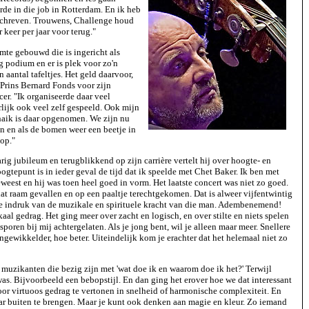
rde in die job in Rotterdam. En ik heb
schreven. Trouwens, Challenge houd
 keer per jaar voor terug."
imte gebouwd die is ingericht als
g podium en er is plek voor zo'n
 aantal tafeltjes. Het geld daarvoor,
 Prins Bernard Fonds voor zijn
cer. "Ik organiseerde daar veel
lijk ook veel zelf gespeeld. Ook mijn
haik is daar opgenomen. We zijn nu
n en als de bomen weer een beetje in
oop."
rig jubileum en terugblikkend op zijn carrière vertelt hij over hoogte- en
gtepunt is in ieder geval de tijd dat ik speelde met Chet Baker. Ik ben met
eest en hij was toen heel goed in vorm. Het laatste concert was niet zo goed.
dat raam gevallen en op een paaltje terechtgekomen. Dat is alweer vijfentwintig
 de indruk van de muzikale en spirituele kracht van die man. Adembenemend!
al gedrag. Het ging meer over zacht en logisch, en over stilte en niets spelen
 sporen bij mij achtergelaten. Als je jong bent, wil je alleen maar meer. Snellere
ingewikkelder, hoe beter. Uiteindelijk kom je erachter dat het helemaal niet zo
muzikanten die bezig zijn met 'wat doe ik en waarom doe ik het?' Terwijl
was. Bijvoorbeeld een bebopstijl. En dan ging het erover hoe we dat interessant
r virtuoos gedrag te vertonen in snelheid of harmonische complexiteit. En
ar buiten te brengen. Maar je kunt ook denken aan magie en kleur. Zo iemand