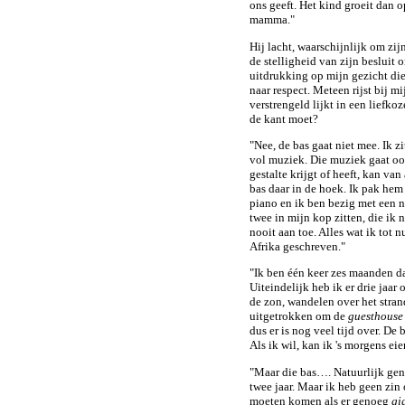
ons geeft. Het kind groeit dan o
mamma."
Hij lacht, waarschijnlijk om zi
de stelligheid van zijn besluit
uitdrukking op mijn gezicht die
naar respect. Meteen rijst bij mi
verstrengeld lijkt in een liefk
de kant moet?
"Nee, de bas gaat niet mee. Ik 
vol muziek. Die muziek gaat oo
gestalte krijgt of heeft, kan van 
bas daar in de hoek. Ik pak hem n
piano en ik ben bezig met een 
twee in mijn kop zitten, die ik 
nooit aan toe. Alles wat ik tot n
Afrika geschreven."
"Ik ben één keer zes maanden da
Uiteindelijk heb ik er drie jaa
de zon, wandelen over het stran
uitgetrokken om de
guesthouse
dus er is nog veel tijd over. D
Als ik wil, kan ik 's morgens eie
"Maar die bas…. Natuurlijk genie
twee jaar. Maar ik heb geen zin
moeten komen als er genoeg
gi