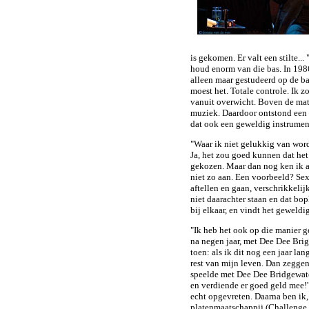
is gekomen. Er valt een stilte..
houd enorm van die bas. In 1986
alleen maar gestudeerd op de ba
moest het. Totale controle. Ik 
vanuit overwicht. Boven de mate
muziek. Daardoor ontstond een re
dat ook een geweldig instrumen
"Waar ik niet gelukkig van word,
Ja, het zou goed kunnen dat het
gekozen. Maar dan nog ken ik al 
niet zo aan. Een voorbeeld? Sext
aftellen en gaan, verschrikkelij
niet daarachter staan en dat bop
bij elkaar, en vindt het geweldi
"Ik heb het ook op die manier ge
na negen jaar, met Dee Dee Brig
toen: als ik dit nog een jaar lan
rest van mijn leven. Dan zeggen 
speelde met Dee Dee Bridgewater
en verdiende er goed geld mee!'
echt opgevreten. Daarna ben ik,
platenmaatschappij (Challenge