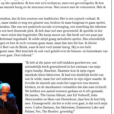
op die optredens. Ik ben niet zo'n technicus, meer een gevoelsspeler. Ik ben
an muziek bezig en de structuur ervan. Niet zozeer met de virtuositeit. Heb ik
trabas, dus ik ben sowieso een laatbloeier. Het is een typisch verhaal. Ik
 maar omdat er nog een gitarist was, besloot ik maar basgitaar te gaan spelen.
ntrabas. Dat was een praktisch-sociale overweging, een instelling die inherent
t op een heel dienende plek. Ik heb daar wel mee geworsteld. Ik speelde in het
e meer solist dan begeleider. Die knop moest om. Dat heeft wel een paar jaar
 helemaal ingedaald. Ik wilde altijd graag melodieën spelen. Dus uiteindelijk
ngen en ben ik toch vooraan gaan staan, maar dan met die bas. In kleine
t Bert van de Brink, waar ik heel veel ruimte kreeg. Hij is een hele
ligente man. Met hem heb ik ook veel geluld over de binnen- en buitenkant van
 over gaat. Over inhoud."
"Ik heb al die jaren wel zelf stukken geschreven, wat
uiteindelijk heeft geresulteerd in het ontstaan van mijn
eigen bandje, Baseline. Daarmee kon ik mijn eigen
muzikale kleur fabriceren. Ik had een duidelijk beeld van
wat ik wilde, maar liet wel iedereen in zijn eigen waarde. Ik
leverde de muziek aan zoals het ongeveer zou moeten
klinken, en de muzikanten vertaalden dat dan naar zichzelf.
We hebben een aantal tournees gedaan en 4 cd's gemaakt.
De laatste, 'The Guitar Album', met Ed Verhoeff, John
Abercrombie en Hans van Oosterhout, daar ben ik heel blij
mee. Gitaargeweld: als het er echt over gaat, is dat toch mijn
roots. Carlos Santana, Jan Akkerman, Emmerson Lake and
Palmer, Yes, The Beatles: geweldig!"