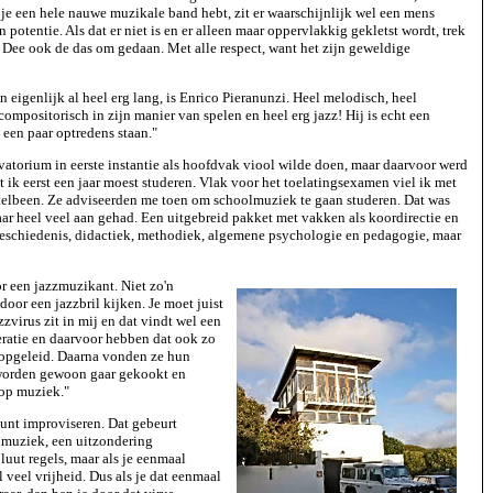
je een hele nauwe muzikale band hebt, zit er waarschijnlijk wel een mens
in potentie. Als dat er niet is en er alleen maar oppervlakkig gekletst wordt, trek
ee Dee ook de das om gedaan. Met alle respect, want het zijn geweldige
en eigenlijk al heel erg lang, is Enrico Pieranunzi. Heel melodisch, heel
compositorisch in zijn manier van spelen en heel erg jazz! Hij is echt een
een paar optredens staan."
rvatorium in eerste instantie als hoofdvak viool wilde doen, maar daarvoor werd
ik eerst een jaar moest studeren. Vlak voor het toelatingsexamen viel ik met
utelbeen. Ze adviseerden me toen om schoolmuziek te gaan studeren. Dat was
ar heel veel aan gehad. Een uitgebreid pakket met vakken als koordirectie en
eschiedenis, didactiek, methodiek, algemene psychologie en pedagogie, maar
or een jazzmuzikant. Niet zo'n
door een jazzbril kijken. Je moet juist
zvirus zit in mij en dat vindt wel een
ratie en daarvoor hebben dat ook zo
k opgeleid. Daarna vonden ze hun
worden gewoon gaar gekookt en
 op muziek."
 kunt improviseren. Dat gebeurt
e muziek, een uitzondering
oluut regels, maar als je eenmaal
l veel vrijheid. Dus als je dat eenmaal