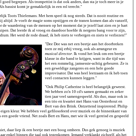
l goed begrepen. Als trompettist is dat ook anders, dan sta je toch meer in je
 Als bassist komt je gemakkelijk in een rol terecht."
lijk Toots Thielemans. Met hem speel ik nog steeds. Dat is nooit routine en
mij altijd. Je voelt de magie soms opstijgen en de tranen komen dan als vanzelf,
or de waardering van de mensen op het moment dat je jezelf laat zien en je hart
kruipen. Dat leerde ik al vroeg en daardoor hoefde ik nergens bang voor te zijn,
odium. Het werd de rode draad; ik heb niets te verbergen en niets te verliezen!"
"Dee Dee was net een beetje aan het doorbreken
toen ze mij erbij vroeg, ook als arrangeur en
musical director
. Ik vond het leuk om een beetje
klasse in die band te krijgen, want in die tijd was
het een rommelig, jamsessie-achtig gebeuren. Ze is
een geweldige zangeres en een hele goede
improvisator. Dat was heel leerzaam en ik heb toen
veel contacten kunnen leggen."
"Ook Philip Catherine is heel belangrijk geweest.
We hebben zo'n 10 cd's samen gemaakt en zeker
tien jaar veel samengespeeld. Als duo, maar ook in
een trio en kwartet met Hans van Oosterhout en
Bert van den Brink. Ontzettend inspirerend. Philip
n eigen kleur. We hebben veel gefilosofeerd over muziek en de binnenkant van
s een goede vriend. Net zoals Bert en Hans, met wie ik veel gereisd en gespeeld
niet, daar liep ik een beetje met een boog omheen. Dus gek genoeg is muziek
lkaar enkel binnen die taal ook tegenkomen. Iemand verklankt zichzelf, als het