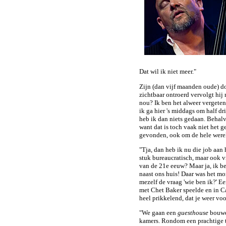
Dat wil ik niet meer."
Zijn (dan vijf maanden oude) do
zichtbaar ontroerd vervolgt hij 
nou? Ik ben het alweer vergeten
ik ga hier 's middags om half dr
heb ik dan niets gedaan. Behal
want dat is toch vaak niet het ge
gevonden, ook om de hele wereld
"Tja, dan heb ik nu die job aan
stuk bureaucratisch, maar ook 
van de 21e eeuw? Maar ja, ik be
naast ons huis! Daar was het mo
mezelf de vraag 'wie ben ik?' E
met Chet Baker speelde en in Car
heel prikkelend, dat je weer vo
"We gaan een
guesthouse
bouwe
kamers. Rondom een prachtige t