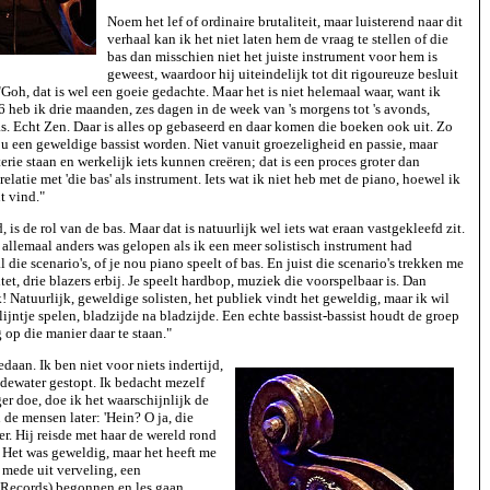
Noem het lef of ordinaire brutaliteit, maar luisterend naar dit
verhaal kan ik het niet laten hem de vraag te stellen of die
bas dan misschien niet het juiste instrument voor hem is
geweest, waardoor hij uiteindelijk tot dit rigoureuze besluit
. "Goh, dat is wel een goeie gedachte. Maar het is niet helemaal waar, want ik
 heb ik drie maanden, zes dagen in de week van 's morgens tot 's avonds,
s. Echt Zen. Daar is alles op gebaseerd en daar komen die boeken ook uit. Zo
zou een geweldige bassist worden. Niet vanuit groezeligheid en passie, maar
rie staan en werkelijk iets kunnen creëren; dat is een proces groter dan
latie met 'die bas' als instrument. Iets wat ik niet heb met de piano, hoewel ik
t vind."
 is de rol van de bas. Maar dat is natuurlijk wel iets wat eraan vastgekleefd zit.
 allemaal anders was gelopen als ik een meer solistisch instrument had
die scenario's, of je nou piano speelt of bas. En juist die scenario's trekken me
et, drie blazers erbij. Je speelt hardbop, muziek die voorspelbaar is. Dan
k! Natuurlijk, geweldige solisten, het publiek vindt het geweldig, maar ik wil
lijntje spelen, bladzijde na bladzijde. Een echte bassist-bassist houdt de groep
g op die manier daar te staan."
daan. Ik ben niet voor niets indertijd,
dewater gestopt. Ik bedacht mezelf
ger doe, doe ik het waarschijnlijk de
de mensen later: 'Hein? O ja, die
. Hij reisde met haar de wereld rond
 Het was geweldig, maar het heeft me
 mede uit verveling, een
 Records) begonnen en les gaan