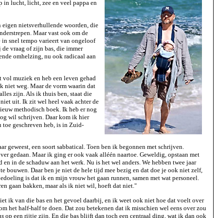
p in lucht, licht, zee en veel pappa en
jn eigen nietsverhullende woorden, die
 onderstrepen. Maar vast ook om de
 in snel tempo varieert van ongeloof
j de vraag of zijn bas, die immer
ozende omhelzing, nu ook radicaal aan
zit vol muziek en heb een leven gehad
k niet weg. Maar de vorm waarin dat
alles zijn. Als ik thuis ben, staat die
iet uit. Ik zit wel heel vaak achter de
nieuw methodisch boek. Ik heb er nog
nog wil schrijven. Daar kom ik hier
u toe geschreven heb, is in Zuid-
ar geweest, een soort sabbatical. Toen ben ik begonnen met schrijven.
r over gedaan. Maar ik ging er ook vaak alléén naartoe. Geweldig, opstaan met
d en in de schaduw aan het werk. Nu is het wel anders. We hebben twee jaar
te bouwen. Daar ben je niet de hele tijd mee bezig en dat doe je ook niet zelf,
e bedoeling is dat ik en mijn vrouw het gaan runnen, samen met wat personeel.
ren gaan bakken, maar als ik niet wil, hoeft dat niet."
t ik van die bas en het gevoel daarbij, en ik weet ook niet hoe dat voelt over
 om het half-half te doen. Dat zou betekenen dat ik misschien wel eens over zou
gs
op een rijtje zijn. En die bas blijft dan toch een centraal ding, wat ik dan ook