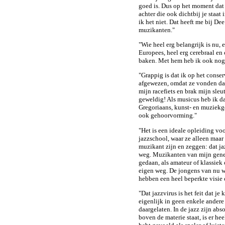
goed is. Dus op het moment dat 
achter die ook dichtbij je staat 
ik het niet. Dat heeft me bij D
muzikanten."
"Wie heel erg belangrijk is nu, 
Europees, heel erg cerebraal en 
baken. Met hem heb ik ook nog 
"Grappig is dat ik op het conse
afgewezen, omdat ze vonden dat 
mijn racefiets en brak mijn sle
geweldig! Als musicus heb ik da
Gregoriaans, kunst- en muziekg
ook gehoorvorming."
"Het is een ideale opleiding vo
jazzschool, waar ze alleen maar 
muzikant zijn en zeggen: dat jaz
weg. Muzikanten van mijn gene
gedaan, als amateur of klassie
eigen weg. De jongens van nu 
hebben een heel beperkte visie
"Dat jazzvirus is het feit dat je
eigenlijk in geen enkele ander
daargelaten. In de jazz zijn abs
boven de materie staat, is er hee