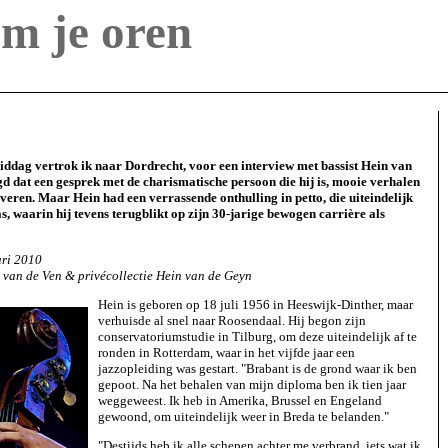
m je oren
ddag vertrok ik naar Dordrecht, voor een interview met bassist Hein van
d dat een gesprek met de charismatische persoon die hij is, mooie verhalen
veren. Maar Hein had een verrassende onthulling in petto, die uiteindelijk
as, waarin hij tevens terugblikt op zijn 30-jarige bewogen carrière als
ari 2010
a van de Ven & privécollectie Hein van de Geyn
Hein is geboren op 18 juli 1956 in Heeswijk-Dinther, maar
verhuisde al snel naar Roosendaal. Hij begon zijn
conservatoriumstudie in Tilburg, om deze uiteindelijk af te
ronden in Rotterdam, waar in het vijfde jaar een
jazzopleiding was gestart. "Brabant is de grond waar ik ben
gepoot. Na het behalen van mijn diploma ben ik tien jaar
weggeweest. Ik heb in Amerika, Brussel en Engeland
gewoond, om uiteindelijk weer in Breda te belanden."
"Destijds heb ik alle schepen achter me verbrand, iets wat ik