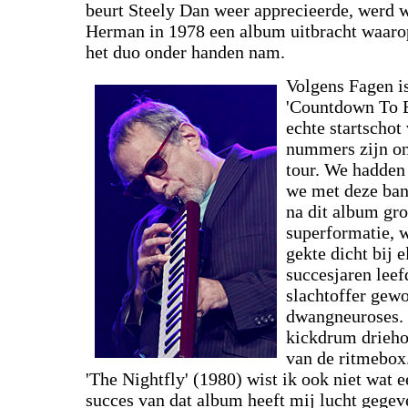
beurt Steely Dan weer apprecieerde, werd 
Herman in 1978 een album uitbracht waarop
het duo onder handen nam.
Volgens Fagen i
'Countdown To Ec
echte startschot
nummers zijn ont
tour. We hadden
we met deze band
na dit album gro
superformatie, w
gekte dicht bij e
succesjaren leefd
slachtoffer gew
dwangneuroses. 
kickdrum drieho
van de ritmebox.
'The Nightfly' (1980) wist ik ook niet wat 
succes van dat album heeft mij lucht gegev