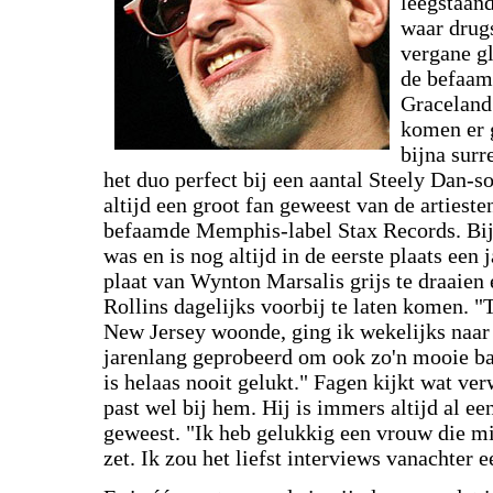
leegstaan
waar drugs
vergane gl
de befaam
Graceland
komen er g
bijna surr
het duo perfect bij een aantal Steely Dan-s
altijd een groot fan geweest van de artiesten
befaamde Memphis-label Stax Records. Bij 
was en is nog altijd in de eerste plaats een 
plaat van Wynton Marsalis grijs te draaie
Rollins dagelijks voorbij te laten komen. "T
New Jersey woonde, ging ik wekelijks naar
jarenlang geprobeerd om ook zo'n mooie baa
is helaas nooit gelukt." Fagen kijkt wat ve
past wel bij hem. Hij is immers altijd al ee
geweest. "Ik heb gelukkig een vrouw die mi
zet. Ik zou het liefst interviews vanachter 