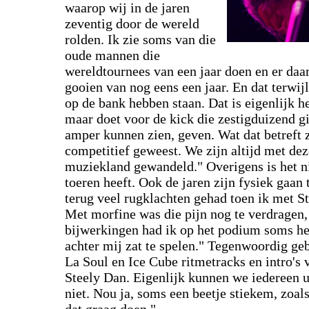
waarop wij in de jaren
zeventig door de wereld
rolden. Ik zie soms van die
oude mannen die
wereldtournees van een jaar doen en er daa
gooien van nog eens een jaar. En dat terwij
op de bank hebben staan. Dat is eigenlijk he
maar doet voor de kick die zestigduizend gi
amper kunnen zien, geven. Wat dat betreft z
competitief geweest. We zijn altijd met dez
muziekland gewandeld." Overigens is het ni
toeren heeft. Ook de jaren zijn fysiek gaan t
terug veel rugklachten gehad toen ik met S
Met morfine was die pijn nog te verdragen,
bijwerkingen had ik op het podium soms het
achter mij zat te spelen." Tegenwoordig ge
La Soul en Ice Cube ritmetracks en intro's 
Steely Dan. Eigenlijk kunnen we iedereen u
niet. Nou ja, soms een beetje stiekem, zoal
dat graag doen."