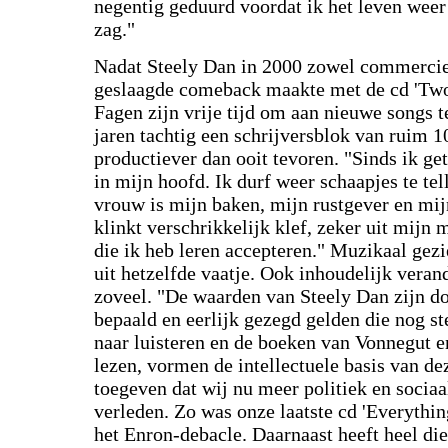
negentig geduurd voordat ik het leven weer
zag."
Nadat Steely Dan in 2000 zowel commercieel
geslaagde comeback maakte met de cd 'Two 
Fagen zijn vrije tijd om aan nieuwe songs 
jaren tachtig een schrijversblok van ruim 1
productiever dan ooit tevoren. "Sinds ik get
in mijn hoofd. Ik durf weer schaapjes te tel
vrouw is mijn baken, mijn rustgever en mij
klinkt verschrikkelijk klef, zeker uit mijn
die ik heb leren accepteren." Muzikaal gez
uit hetzelfde vaatje. Ook inhoudelijk verand
zoveel. "De waarden van Steely Dan zijn do
bepaald en eerlijk gezegd gelden die nog s
naar luisteren en de boeken van Vonnegut 
lezen, vormen de intellectuele basis van de
toegeven dat wij nu meer politiek en sociaa
verleden. Zo was onze laatste cd 'Everythi
het Enron-debacle. Daarnaast heeft heel die