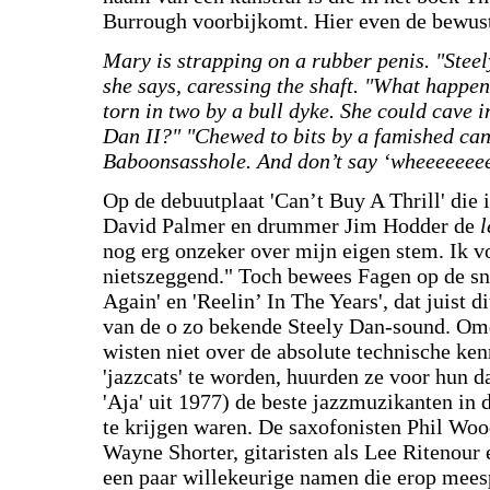
Burrough voorbijkomt. Hier even de bewust
Mary is strapping on a rubber penis. "Stee
she says, caressing the shaft. "What happe
torn in two by a bull dyke. She could cave i
Dan II?" "Chewed to bits by a famished can
Baboonsasshole. And don’t say ‘wheeeeeeee!
Op de debuutplaat 'Can’t Buy A Thrill' die
David Palmer en drummer Jim Hodder de
l
nog erg onzeker over mijn eigen stem. Ik vo
nietszeggend." Toch bewees Fagen op de sn
Again' en 'Reelin’ In The Years', dat juist d
van de o zo bekende Steely Dan-sound. Omd
wisten niet over de absolute technische ke
'jazzcats' te worden, huurden ze voor hun 
'Aja' uit 1977) de beste jazzmuzikanten in
te krijgen waren. De saxofonisten Phil Wo
Wayne Shorter, gitaristen als Lee Ritenour
een paar willekeurige namen die erop meesp