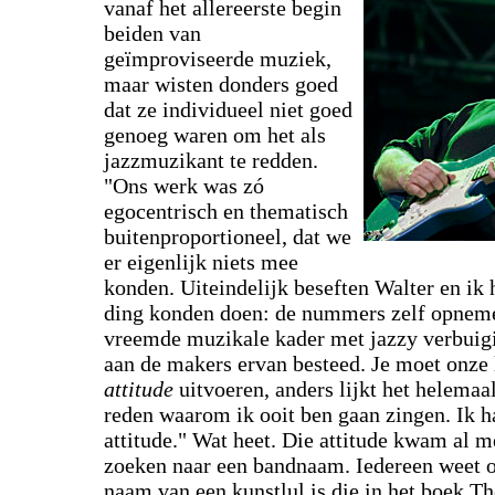
vanaf het allereerste begin
beiden van
geïmproviseerde muziek,
maar wisten donders goed
dat ze individueel niet goed
genoeg waren om het als
jazzmuzikant te redden.
"Ons werk was zó
egocentrisch en thematisch
buitenproportioneel, dat we
er eigenlijk niets mee
konden. Uiteindelijk beseften Walter en ik 
ding konden doen: de nummers zelf opnemen
vreemde muzikale kader met jazzy verbuigi
aan de makers ervan besteed. Je moet onze 
attitude
uitvoeren, anders lijkt het helemaa
reden waarom ik ooit ben gaan zingen. Ik ha
attitude." Wat heet. Die attitude kwam al m
zoeken naar een bandnaam. Iedereen weet o
naam van een kunstlul is die in het boek 