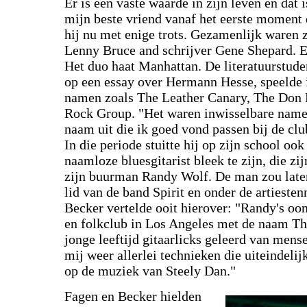
Er is één vaste waarde in zijn leven en dat 
mijn beste vriend vanaf het eerste moment 
hij nu met enige trots. Gezamenlijk waren
Lenny Bruce and schrijver Gene Shepard. E
Het duo haat Manhattan. De literatuurstude
op een essay over Hermann Hesse, speelde i
namen zoals The Leather Canary, The Don 
Rock Group. "Het waren inwisselbare namen,
naam uit die ik goed vond passen bij de cl
In die periode stuitte hij op zijn school oo
naamloze bluesgitarist bleek te zijn, die zi
zijn buurman Randy Wolf. De man zou later
lid van de band Spirit en onder de artieste
Becker vertelde ooit hierover: "Randy's oo
en folkclub in Los Angeles met de naam Th
jonge leeftijd gitaarlicks geleerd van mens
mij weer allerlei technieken die uiteindeli
op de muziek van Steely Dan."
Fagen en Becker hielden