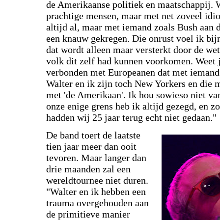
de Amerikaanse politiek en maatschappij. 
prachtige mensen, maar met net zoveel idio
altijd al, maar met iemand zoals Bush aan 
een knauw gekregen. Die onrust voel ik bij
dat wordt alleen maar versterkt door de we
volk dit zelf had kunnen voorkomen. Weet j
verbonden met Europeanen dat met iemand u
Walter en ik zijn toch New Yorkers en die ma
met 'de Amerikaan'. Ik hou sowieso niet va
onze enige grens heb ik altijd gezegd, en zo
hadden wij 25 jaar terug echt niet gedaan."
De band toert de laatste
tien jaar meer dan ooit
tevoren. Maar langer dan
drie maanden zal een
wereldtournee niet duren.
"Walter en ik hebben een
trauma overgehouden aan
de primitieve manier