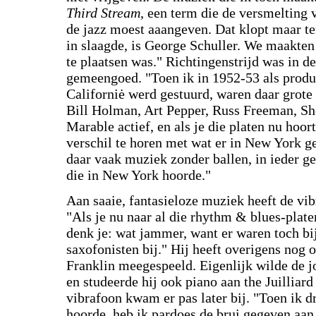
Third Stream
, een term die de versmelting
de jazz moest aaangeven. Dat klopt maar ten
in slaagde, is George Schuller. We maakte
te plaatsen was." Richtingenstrijd was in de 
gemeengoed. "Toen ik in 1952-53 als produ
Californiė werd gestuurd, waren daar grote
Bill Holman, Art Pepper, Russ Freeman, S
Marable actief, en als je die platen nu hoort
verschil te horen met wat er in New York g
daar vaak muziek zonder ballen, in ieder ge
die in New York hoorde."
Aan saaie, fantasieloze muziek heeft de vib
"Als je nu naar al die rhythm & blues-platen 
denk je: wat jammer, want er waren toch bi
saxofonisten bij." Hij heeft overigens nog 
Franklin meegespeeld. Eigenlijk wilde de
en studeerde hij ook piano aan the Juilliar
vibrafoon kwam er pas later bij. "Toen ik
hoorde, heb ik pardoes de brui gegeven aan