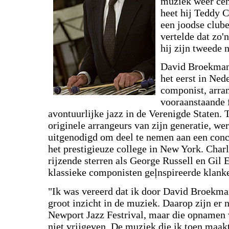
muziek weer cent
heet hij Teddy 
een joodse club
vertelde dat zo'
hij zijn tweede
David Broekman 
het eerst in Ned
componist, arran
vooraanstaande 
avontuurlijke jazz in de Verenigde Staten. 
originele arrangeurs van zijn generatie, w
uitgenodigd om deel te nemen aan een conc
het prestigieuze college in New York. Charl
rijzende sterren als George Russell en Gil
klassieke componisten geļnspireerde klanke
"Ik was vereerd dat ik door David Broekma
groot inzicht in de muziek. Daarop zijn e
Newport Jazz Festrival, maar die opnamen 
niet vrijgeven. De muziek die ik toen maakt