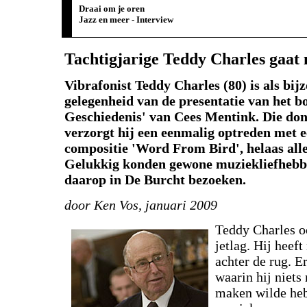
Draai om je oren
Jazz en meer - Interview
Tachtigjarige Teddy Charles gaat
Vibrafonist Teddy Charles (80) is als bij
gelegenheid van de presentatie van het b
Geschiedenis' van Cees Mentink. Die do
verzorgt hij een eenmalig optreden met e
compositie 'Word From Bird', helaas all
Gelukkig konden gewone muziekliefhebbe
daarop in De Burcht bezoeken.
door Ken Vos, januari 2009
Teddy Charles o
jetlag. Hij heeft
achter de rug. E
waarin hij niets
maken wilde heb