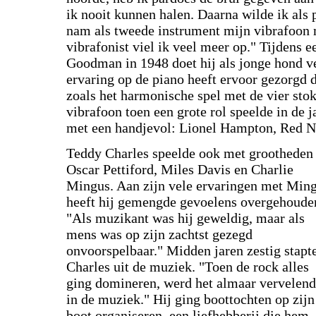
ik nooit kunnen halen. Daarna wilde ik als 
nam als tweede instrument mijn vibrafoon 
vibrafonist viel ik veel meer op." Tijdens 
Goodman in 1948 doet hij als jonge hond ve
ervaring op de piano heeft ervoor gezorgd da
zoals het harmonische spel met de vier sto
vibrafoon toen een grote rol speelde in de 
met een handjevol: Lionel Hampton, Red No
Teddy Charles speelde ook met grootheden 
Oscar Pettiford, Miles Davis en Charlie
Mingus. Aan zijn vele ervaringen met Min
heeft hij gemengde gevoelens overgehoude
"Als muzikant was hij geweldig, maar als
mens was op zijn zachtst gezegd
onvoorspelbaar." Midden jaren zestig stapt
Charles uit de muziek. "Toen de rock alles
ging domineren, werd het almaar vervelend
in de muziek." Hij ging boottochten op zijn
boot organiseren, een liefhebberij die hem