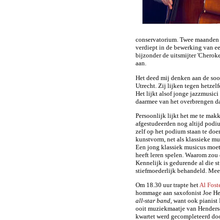
conservatorium. Twee maanden t
verdiept in de bewerking van een
bijzonder de uitsmijter 'Cherok
aan.
Het deed mij denken aan de soo
Utrecht. Zij lijken tegen hetze
Het lijkt alsof jonge jazzmusici
daarmee van het overbrengen da
Persoonlijk lijkt het me te makk
afgestudeerden nog altijd podiu
zelf op het podium staan te doe
kunstvorm, net als klassieke mu
Een jong klassiek musicus moet
heeft leren spelen. Waarom zou
Kennelijk is gedurende al die st
stiefmoederlijk behandeld. Meer
Om 18.30 uur trapte het
Al Fost
hommage aan saxofonist Joe Hen
all-star band
, want ook pianist 
ooit muziekmaatje van Henders
kwartet werd gecompleteerd doo