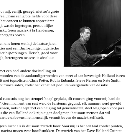
 mij, eerlijk gezegd, niet zo'n grote
veel, maar een grote liefde voor deze
het concert te kunnen appreciëren.
j, was de ingetogen, persoonlijke
akt. Geen muziek à la Henderson,
ar ergens boven.
n ons horen wat hij de laatste jaren
aties met een Bach-achtige, fugatische
sier-bijwerkingen. Hersch, goed voor
ijk, heterogeen oeuvre, is absoluut
met een heel andere doelstelling uit
e woorden van de aankondiger werden van meet af aan bevestigd: Holland is een
ft met topsolisten. Chris Potter, Robin Eubanks, Steve Nelson en Nate Smith
virtuoze solo's, zodat het vanaf het podium weergalmde van de rake
l cum suis nog het stempel 'knap' geplakt, dít concert ging voor mij hard de
d'. Geen moment van rust werd de luisteraar gegund; elk nummer werd gevuld
mensen, mits behept met een neiging tot generaliseren, doet weglopen voor jazz.
ls die van Holland ook zijn eigen doelgroep: het soort mensen dat wil
artoe onbewust het menselijk vernuft boven de muziek zelf stelt.
een lucht als ik dit soort muziek hoor. Voor mij is het een taal zonder punten,
tte pagina tussen twee hoofdstukken. De muziek van het Dave Holland Quintet