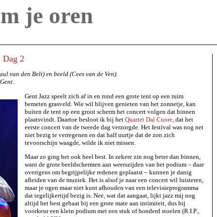
m je oren
1
Dag 2
aul van den Belt) en beeld (Cees van de Ven).
 Gent.
Gent Jazz speelt zich af in en rond een grote tent op een ruim
bemeten grasveld. Wie wil blijven genieten van het zonnetje, kan
buiten de tent op een groot scherm het concert volgen dat binnen
plaatsvindt. Daartoe besloot ik bij het
Quartet Dal Cuore
, dat het
eerste concert van de tweede dag verzorgde. Het festival was nog net
niet bezig te verregenen en dat half uurtje dat de zon zich
tevoorschijn waagde, wilde ik niet missen.
Maar zo ging het ook heel best. In zekere zin nog beter dan binnen,
want de grote beeldschermen aan weerszijden van het podium – daar
overigens om begrijpelijke redenen geplaatst – kunnen je danig
afleiden van de muziek. Het is alsof je naar een concert wil luisteren,
maar je ogen maar niet kunt afhouden van een televisieprogramma
dat tegelijkertijd bezig is. Nee, wat dat aangaat, lijkt jazz mij nog
altijd het best gebaat bij een grote mate aan intimiteit, dus bij
voorkeur een klein podium met een stuk of honderd stoelen (R.I.P.,