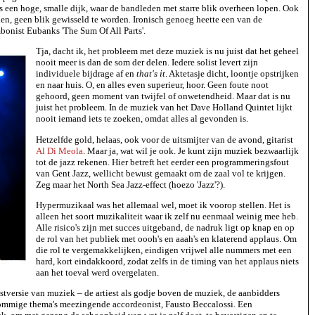
is een hoge, smalle dijk, waar de bandleden met starre blik overheen lopen. Ook
zien, geen blik gewisseld te worden. Ironisch genoeg heette een van de
bonist Eubanks 'The Sum Of All Parts'.
Tja, dacht ik, het probleem met deze muziek is nu juist dat het geheel
nooit meer is dan de som der delen. Iedere solist levert zijn
individuele bijdrage af en
that's it
. Aktetasje dicht, loontje opstrijken
en naar huis. O, en alles even superieur, hoor. Geen foute noot
gehoord, geen moment van twijfel of onwetendheid. Maar dat is nu
juist het probleem. In de muziek van het Dave Holland Quintet lijkt
nooit iemand iets te zoeken, omdat alles al gevonden is.
Hetzelfde gold, helaas, ook voor de uitsmijter van de avond, gitarist
Al Di Meola
. Maar ja, wat wil je ook. Je kunt zijn muziek bezwaarlijk
tot de jazz rekenen. Hier betreft het eerder een programmeringsfout
van Gent Jazz, wellicht bewust gemaakt om de zaal vol te krijgen.
Zeg maar het North Sea Jazz-effect (hoezo 'Jazz'?).
Hypermuzikaal was het allemaal wel, moet ik voorop stellen. Het is
alleen het soort muzikaliteit waar ik zelf nu eenmaal weinig mee heb.
Alle risico's zijn met succes uitgeband, de nadruk ligt op knap en op
de rol van het publiek met oooh's en aaah's en klaterend applaus. Om
die rol te vergemakkelijken, eindigen vrijwel alle nummers met een
hard, kort eindakkoord, zodat zelfs in de timing van het applaus niets
aan het toeval werd overgelaten.
tversie van muziek – de artiest als godje boven de muziek, de aanbidders
ommige thema's meezingende accordeonist, Fausto Beccalossi. Een