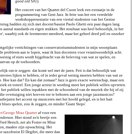
good old
SJU).
Het concert van het Quartet del Cuore leek een extraatje in de
programmering van Gent Jazz. In feite was het een veredelde
workshoppresentatie van een viertal studenten van het Gentse
erug hadden zij zich met docent/bassist Paolo Ghetti een paar dagen lang
 aantal standards en eigen stukken. Het resultaat was heel behoorlijk, in het
ee', waarbij ook de leermeester meedeed, maar het geheel deed pril en onzeker
rtgelijke verrichtingen van conservatoriumstudenten in mijn woonplaats
lfde probleem aan te lopen, waar ik hun docenten voor verantwoordelijk acht.
 weinig of niets wordt bijgebracht van de beleving van wat ze spelen, en
arvan op de toehoorders.
elijk om te zeggen: dat komt wel met de jaren. Feit is dat behoorlijk wat
mvrees lijken te hebben, of in ieder geval weinig moeten hebben van wat ze
n. Hoe kan dat? En kan dat zomaar? Jazz is geen exacte wetenschap, maar een
ziek en toneel. Een jonge acteur in wording moet het publiek willen opvreten.
 het publiek willen inpakken met de schoonheid van de muziek die hij of zij
 die overtuiging níet hoeven toe te behoren aan een jonge jazzmusicus?
udiejaren het accent op musiceren met het hoofd gelegd, en is het hart
 blues spelen, zou ik zeggen, en minder 'Giant Steps'.
er/George Mraz Quartet
af voor een
derson. Hier stond zo'n beetje een
Fred Hersch, net als Foster en Mraz
on, maakte zijn opwachting. Het
r saxofonist El Degibri, die meer dan