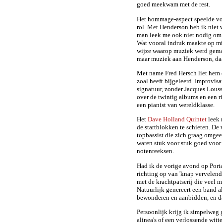
goed meekwam met de rest.
Het hommage-aspect speelde voor
rol. Met Henderson heb ik niet 
man leek me ook niet nodig om 
Wat vooral indruk maakte op mi
wijze waarop muziek werd gema
maar muziek aan Henderson, da
Met name Fred Hersch liet hem e
zoal heeft bijgeleerd. Improvis
signatuur, zonder Jacques Lous
over de twintig albums en een r
een pianist van wereldklasse.
Het
Dave Holland Quintet
leek 
de startblokken te schieten. D
topbassist die zich graag omgee
waren stuk voor stuk goed voor 
notenreeksen.
Had ik de vorige avond op Porta
richting op van 'knap vervelen
met de krachtpatserij die veel 
Natuurlijk genereert een band a
bewonderen en aanbidden, en da
Persoonlijk krijg ik simpelweg g
alinea's of een verlossende wi